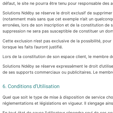
défaut, le site ne pourra être tenu pour responsable des a
Solutions Ndéby se réserve le droit exclusif de supprime
(notamment mais sans que cet exemple n’ait un quelconqu
erronées, lors de son inscription et de la constitution d
suppression ne sera pas susceptible de constituer un do
Cette exclusion n’est pas exclusive de la possibilité, pou
lorsque les faits l’auront justifié.
Lors de la constitution de son espace client, le membre d
Solutions Ndéby se réserve expressément le droit d’utiliser
de ses supports commerciaux ou publicitaires. Le membre r
6. Conditions d’Utilisation
Quel que soit le type de mise à disposition de service chois
réglementations et législations en vigueur. Il s’engage ains
En tout état de cause l’utilisateur répondra seul de ces co