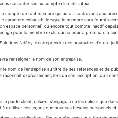
ccès non autorisés au compte d’un utilisateur.
r le compte de tout membre qui aurait contrevenu aux prés
e caractère exhaustif, lorsque le membre aura fourni scie
e son espace personnel) ou encore tout compte inactif depui
mmage pour le membre exclu qui ne pourra prétendre à aucu
r Solutions Ndéby, d’entreprendre des poursuites d’ordre jud
evra renseigner le nom de son entreprise.
 le nom de l’entreprise au titre de ses références et de publi
econnaît expressément, lors de son inscription, qu’il consen
ie par le client, celui-ci s’engage à ne les utiliser que dans
i à n’utiliser ces leçons que pour ses besoins personnels et 
ntenus et publications, l’éditeur n’agissant qu’à titre de pre